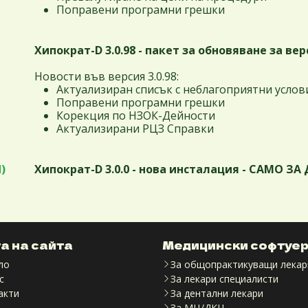
Поправени програмни грешки
Хипократ-D 3.0.98 - пакет за обновяване за верси
Новости във версия 3.0.98:
Актуализиран списък с неблагоприятни услов
Поправени програмни грешки
Корекция по НЗОК-Дейности
Актуализирани РЦЗ Справки
)
Хипократ-D 3.0.0 - нова инсталация - САМО З
а на сайта
Медицински софтуе
ло
За общопрактикуващи лекар
с
За лекари специалисти
акти
За дентални лекари
За МЦ/ДКЦ