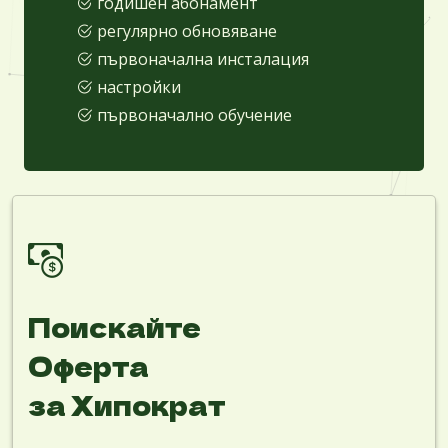
годишен абонамент
регулярно обновяване
първоначална инсталация
настройки
първоначално обучение
Поискайте
Оферта
за Хипократ