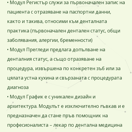
• Модул Регистър служи за първоначален запис на
пациента с отразяване на паспортни данни,
както и такива, относими към денталната
практика (първоначален дентален статус, общи
заболявания, алергии, бременности)
• Модул Прегледи предлага допълване на
денталния статус, а също отразяване на
процедура, извършена по конкретен зъб или за
цялата устна кухина и свързаната с процедурата
диагноза
• Модул График е с уникален дизайн и
архитектура. Модулът е изключително гъвкав и е
предназначен да стане пръв помощник на
професионалиста – лекар по дентална медицина