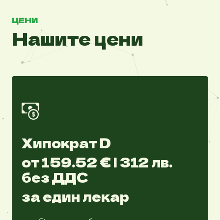
ЦЕНИ
Нашите цени
Хипократ D
от 159.52 € | 312 лв.
без ДДС
за един лекар