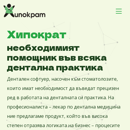
Хипократ
необходимият
помощник във всяка
дентална практика
Дентален софтуер, насочен към стоматолозите,
които имат необходимост да въведат прецизен
ред в работата на денталната си практика. На
професионалиста – лекар по дентална медицина
ние предлагаме продукт, който във висока
степен отразява логиката на бизнес – процесите